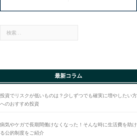
ー
シ
ョ
ン
検
索:
最新コラム
投資でリスクが低いものは？少しずつでも確実に増やしたい方
へのおすすめ投資
病気やケガで長期間働けなくなった！そんな時に生活費を助け
る公的制度をご紹介