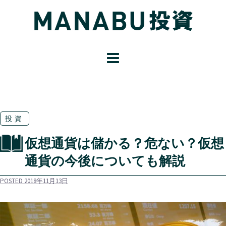
コ
ン
テ
ン
ツ
へ
ス
キ
ッ
投資
プ
仮想通貨は儲かる？危ない？仮想
通貨の今後についても解説
POSTED
2018年11月13日