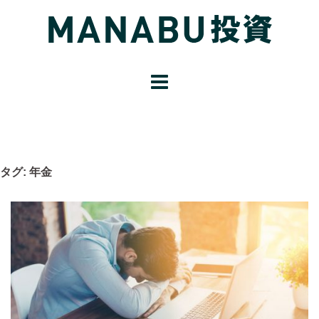
コ
ン
テ
ン
ツ
へ
ス
キ
ッ
タグ:
年金
プ