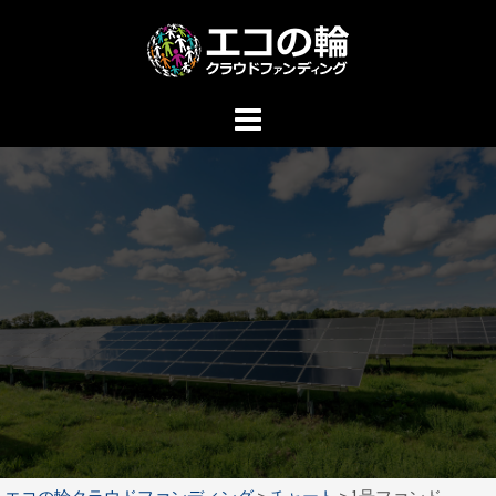
コ
ン
テ
ン
ツ
へ
ス
キ
ッ
プ