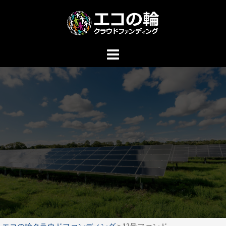
コ
ン
テ
ン
ツ
へ
ス
キ
ッ
プ