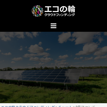
コ
ン
テ
ン
ツ
へ
ス
キ
ッ
プ