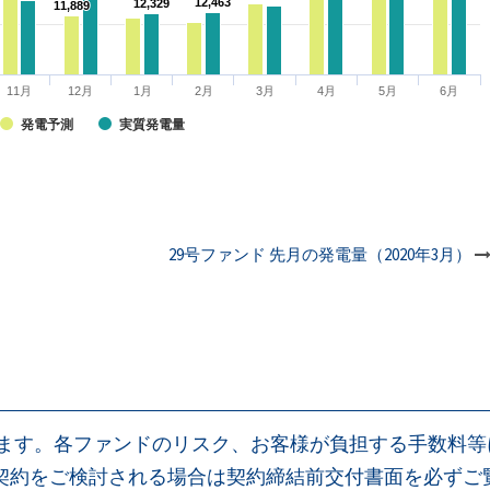
12,463
12,463
12,329
12,329
11,889
11,889
11月
12月
1月
2月
3月
4月
5月
6月
発電予測
実質発電量
29号ファンド 先月の発電量（2020年3月）
ります。各ファンドのリスク、お客様が負担する手数料
契約をご検討される場合は契約締結前交付書面を必ずご