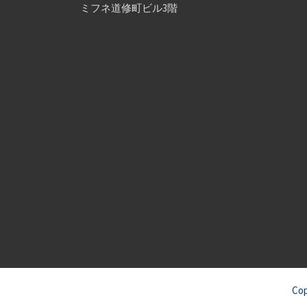
ミフネ道修町ビル3階
Co