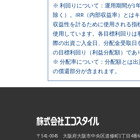
ー
※ 利回りについて：運用期間が1
除く）。IRR（内部収益率）と
シ
収益性を計るために使用される指
ョ
使用しています。各目標利回りは
際の出資ご入金日、分配金受取日
ン
の目標利回り（利益分配額）であ
※ 分配率について：分配額とは
の償還部分が含まれます。
〒541-0045 大阪府大阪市中央区道修町1丁目4番