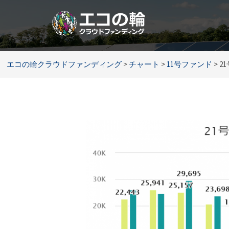
コ
ン
テ
ン
ツ
エコの輪クラウドファンディング
>
チャート
>
11号ファンド
>
2
へ
ス
キ
ッ
プ