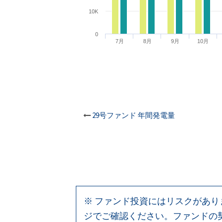
10K
0
7月
8月
9月
10月
投
29号ファンド 年間発電量
稿
ナ
ビ
※ ファンド投資にはリスクがあ
ゲ
ジでご確認ください。ファンドの