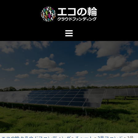
コ
ン
テ
ン
ツ
へ
ス
キ
ッ
プ