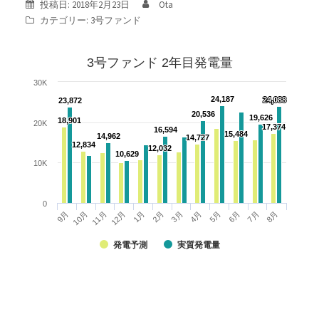
投稿日:
2018年2月23日
Ota
カテゴリー:
3号ファンド
3号ファンド 2年目発電量
30K
24,187
24,187
24,088
24,088
23,872
23,872
20,536
20,536
19,626
19,626
18,901
18,901
20K
17,374
17,374
16,594
16,594
15,484
15,484
14,962
14,962
14,727
14,727
12,834
12,834
12,032
12,032
10,629
10,629
10K
0
9月
10月
11月
12月
1月
2月
3月
4月
5月
6月
7月
8月
発電予測
実質発電量