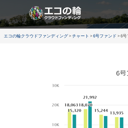
コ
ン
テ
ン
ツ
エコの輪クラウドファンディング
>
チャート
>
6号ファンド
>
6
へ
ス
キ
ッ
プ