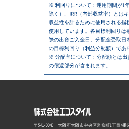
ー
※ 利回りについて：運用期間が1
除く）。IRR（内部収益率）と
シ
収益性を計るために使用される指
ョ
使用しています。各目標利回りは
際の出資ご入金日、分配金受取日
ン
の目標利回り（利益分配額）であ
※ 分配率について：分配額とは
の償還部分が含まれます。
〒541-0045 大阪府大阪市中央区道修町1丁目4番