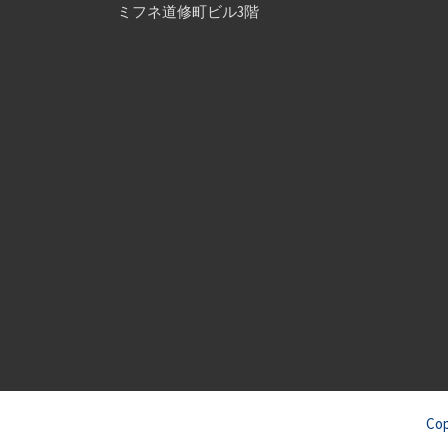
ミフネ道修町ビル3階
Co