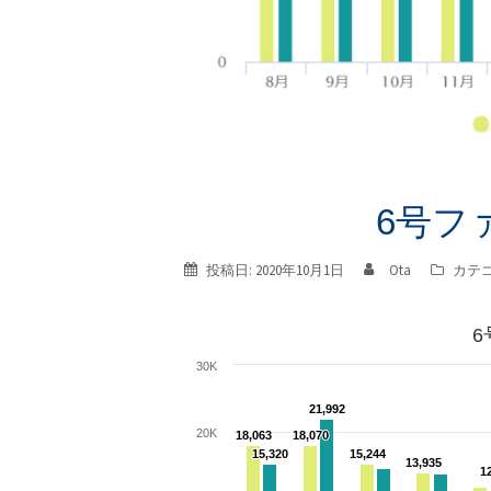
6号フ
投稿日:
2020年10月1日
Ota
カテ
6
30K
21,992
21,992
20K
18,063
18,063
18,070
18,070
15,320
15,320
15,244
15,244
13,935
13,935
1
1