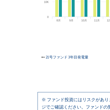
10K
0
8月
9月
10月
11月
1
投
21号ファンド 3年目発電量
稿
ナ
ビ
※ ファンド投資にはリスクがあ
ゲ
ジでご確認ください。ファンドの