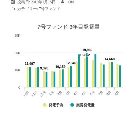
投稿日:
2019年3月15日
Ota
カテゴリー:
7号ファンド
7号ファンド 3年目発電量
30K
19,960
19,960
20K
16,862
16,862
14,660
14,660
12,346
12,346
11,997
11,997
10,159
10,159
9,378
9,378
10K
0
10月
11月
12月
1月
2月
3月
4月
5月
6月
7月
8月
9月
発電予測
実質発電量