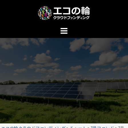
コ
ン
テ
ン
ツ
へ
ス
キ
ッ
プ