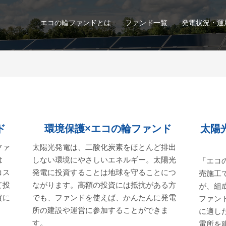
エコの輪ファンドとは
ファンド一覧
発電状況・運
ド
環境保護×エコの輪ファンド
太陽
ファ
太陽光発電は、二酸化炭素をほとんど排出
は
しない環境にやさしいエネルギー。太陽光
「エコ
コス
発電に投資することは地球を守ることにつ
売施工
て投
ながります。高額の投資には抵抗がある方
が、組
資に
でも、ファンドを使えば、かんたんに発電
ファン
。
所の建設や運営に参加することができま
に適し
す。
電所を