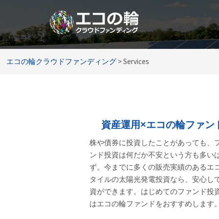
コ
ン
テ
ン
ツ
エコの輪クラウドファンディング
>
Services
へ
ス
キ
ッ
プ
資産運用×エコの輪ファン
株や債券に投資したことがあっても、
ンド投資は何だか不安という方も多い
ず。今までに多くの販売実績のあるエ
タイルの太陽光発電投資なら、安心し
資ができます。はじめてのファンド投
はエコの輪ファンドをおすすめします