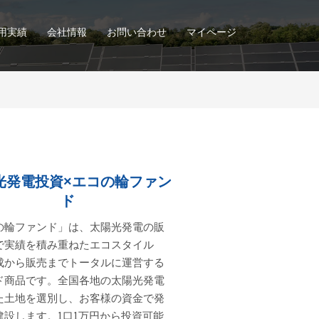
用実績
会社情報
お問い合わせ
マイページ
光発電投資×エコの輪ファン
ド
の輪ファンド」は、太陽光発電の販
で実績を積み重ねたエコスタイル
成から販売までトータルに運営する
ド商品です。全国各地の太陽光発電
た土地を選別し、お客様の資金で発
建設します。1口1万円から投資可能