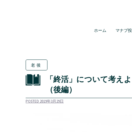
コ
ン
テ
ン
ホーム
マナブ投資
ツ
へ
ス
キ
老後
ッ
プ
「終活」について考え
（後編）
POSTED
2019年3月29日