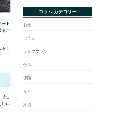
コラム カテゴリー
ノート
お金
後まだ
コラム
を考え
ライフプラン
仕事
保険
女性
、そし
を用い
投資