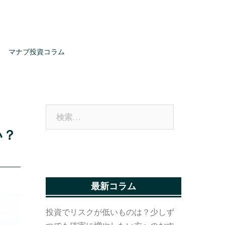
マナブ投資コラム
検
索:
い？
最新コラム
投資でリスクが低いものは？少しず