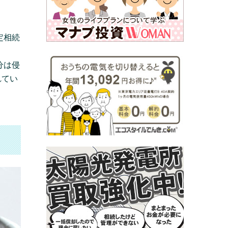
定相続
分は侵
れてい