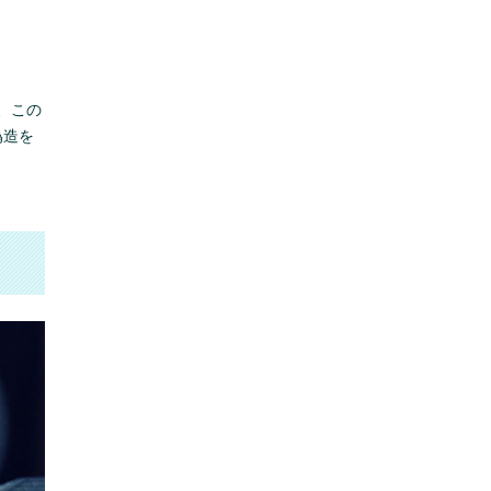
、この
偽造を