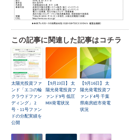
この記事に関連した記事はコチラ
太陽光投資ファ
【9月23日】 太
【9月16日】 太
ンド「エコの輪
陽光発電投資フ
陽光発電投資フ
クラウドファン
ァンド9号 低圧
ァンド4号 千葉
ディング」 2
MIX発電状況
県南房総市発電
号・11号ファン
状況
ドの分配実績を
公開