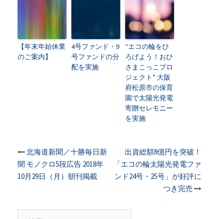
【年末年始休業
4号ファンド・9
“エコの輪をひ
のご案内】
号ファンドの分
ろげよう！おひ
配を実施
さまこっこプロ
ジェクト” 大阪
府松原市の保育
園で太陽光発電
寄贈セレモニー
を実施
投
北海道新聞／十勝毎日新
出資総額8億円を突破！
聞 モノクロ5段広告 2018年
「エコの輪太陽光発電ファ
稿
10月29日（月）朝刊掲載
ンド24号・25号」が好評に
つき完売
ナ
検