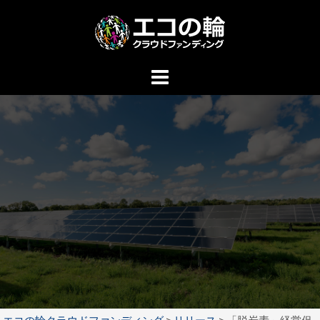
コ
ン
テ
ン
ツ
へ
ス
キ
ッ
プ