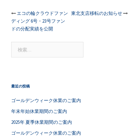
投
エコの輪クラウドファン
東北支店移転のお知らせ
ディング 6号・23号ファン
稿
ドの分配実績を公開
ナ
検
索:
ビ
ゲ
ー
最近の投稿
シ
ゴールデンウィーク休業のご案内
年末年始休業期間のご案内
ョ
2025年 夏季休業期間のご案内
ン
ゴールデンウィーク休業のご案内