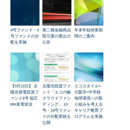
4号ファンド・9
第二種金融商品
年末年始休業期
号ファンドの分
取引業の廃止の
間のご案内
配を実施
公告
【9月23日】 太
太陽光投資ファ
エコスタイル×
陽光発電投資フ
ンド「エコの輪
大阪市×中学校
ァンド8号 低圧
クラウドファン
地球環境への取
MIX発電状況
ディング」 10
り組みを考える
号・29号ファン
キャリア教育プ
ドの分配実績を
ログラムを実施
公開