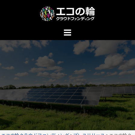
コ
ン
テ
ン
ツ
へ
ス
キ
ッ
プ