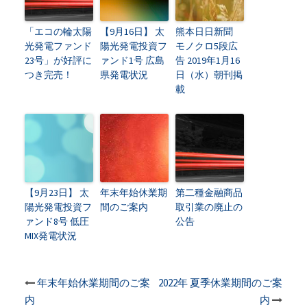
「エコの輪太陽
【9月16日】 太
熊本日日新聞
光発電ファンド
陽光発電投資フ
モノクロ5段広
23号」が好評に
ァンド1号 広島
告 2019年1月16
つき完売！
県発電状況
日（水）朝刊掲
載
【9月23日】 太
年末年始休業期
第二種金融商品
陽光発電投資フ
間のご案内
取引業の廃止の
ァンド8号 低圧
公告
MIX発電状況
投
年末年始休業期間のご案
2022年 夏季休業期間のご案
内
内