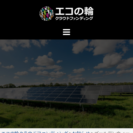
コ
ン
テ
ン
ツ
へ
ス
キ
ッ
プ