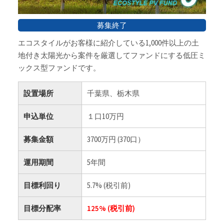
募集終了
エコスタイルがお客様に紹介している1,000件以上の土
地付き太陽光から案件を厳選してファンドにする低圧ミ
ックス型ファンドです。
設置場所
千葉県、栃木県
申込単位
１口10万円
募集金額
3700万円 (370口）
運用期間
5年間
目標利回り
5.7% (税引前)
目標分配率
125% (税引前)