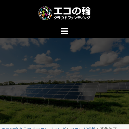
コ
ン
テ
ン
ツ
へ
ス
キ
ッ
プ